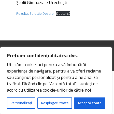
Şcolii Gimnaziale Urecheşti
Rezultat Selectie Dosare
Descarcă
Prețuim confidențialitatea dvs.
Sample text. Click to select the Text Element.
Utilizăm cookie-uri pentru a vă îmbunătăți
experiența de navigare, pentru a vă oferi reclame
sau conținut personalizat și pentru a ne analiza
traficul. Făcând clic pe "Acceptă totul", sunteți de
acord cu utilizarea cookie-urilor de către noi.
Personalizați
Respingeți toate
Acceptă toate