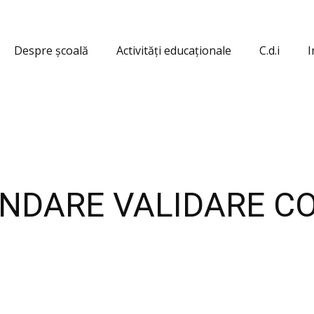
Despre școală
Activități educaționale
C.d.i
I
NDARE VALIDARE C