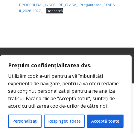
PROCEDURA _ÎNSCRIERE_CLASA_ Pregatitoare_ETAPA
II_2026-2027_.
Descarcă
Prețuim confidențialitatea dvs.
Sample text. Click to select the Text Element.
Utilizăm cookie-uri pentru a vă îmbunătăți
experiența de navigare, pentru a vă oferi reclame
sau conținut personalizat și pentru a ne analiza
traficul. Făcând clic pe "Acceptă totul", sunteți de
acord cu utilizarea cookie-urilor de către noi.
Personalizați
Respingeți toate
Acceptă toate